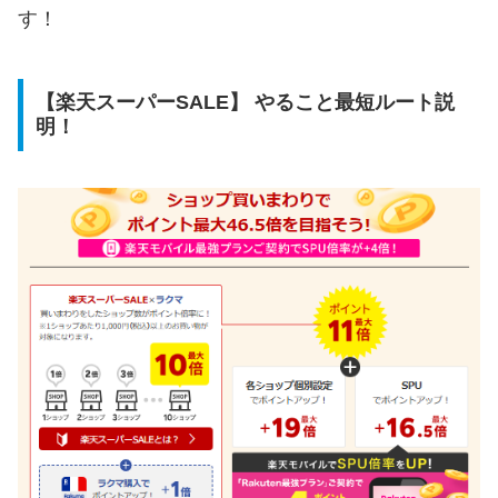
す！
【楽天スーパーSALE】
やること最短ルート説
明！