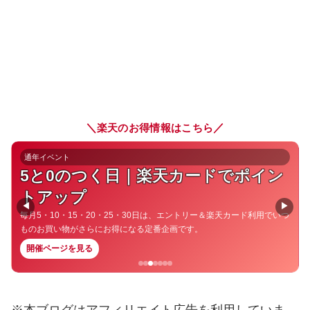
＼
／
楽天のお得情報はこちら
通年イベント
5と0のつく日｜楽天カードでポイン
トアップ
◀
▶
毎月5・10・15・20・25・30日は、エントリー＆楽天カード利用でいつ
ものお買い物がさらにお得になる定番企画です。
開催ページを見る
※本ブログはアフィリエイト広告を利用していま