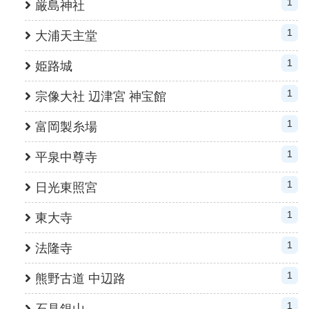
1
厳島神社
1
大浦天主堂
1
姫路城
1
宗像大社 辺津宮 神宝館
1
富岡製糸場
1
平泉中尊寺
1
日光東照宮
1
東大寺
1
法隆寺
1
熊野古道 中辺路
1