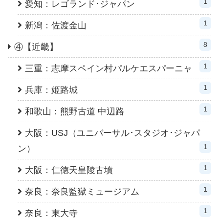
1
愛知：レゴランド･ジャパン
1
新潟：佐渡金山
8
④【近畿】
1
三重：志摩スペイン村パルケエスパーニャ
1
兵庫：姫路城
1
和歌山：熊野古道 中辺路
大阪：USJ（ユニバーサル･スタジオ･ジャパ
1
ン）
1
大阪：仁徳天皇陵古墳
1
奈良：奈良監獄ミュージアム
1
奈良：東大寺