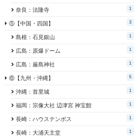
1
奈良：法隆寺
3
⑤【中国・四国】
1
島根：石見銀山
1
広島：原爆ドーム
1
広島：厳島神社
5
⑥【九州・沖縄】
1
沖縄：首里城
1
福岡：宗像大社 辺津宮 神宝館
1
長崎：ハウステンボス
1
長崎：大浦天主堂