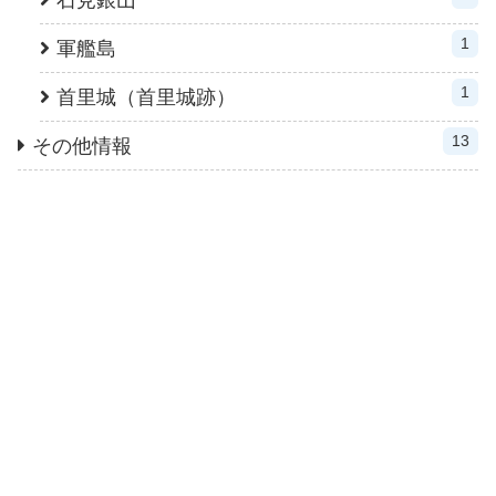
石見銀山
1
軍艦島
1
首里城（首里城跡）
13
その他情報