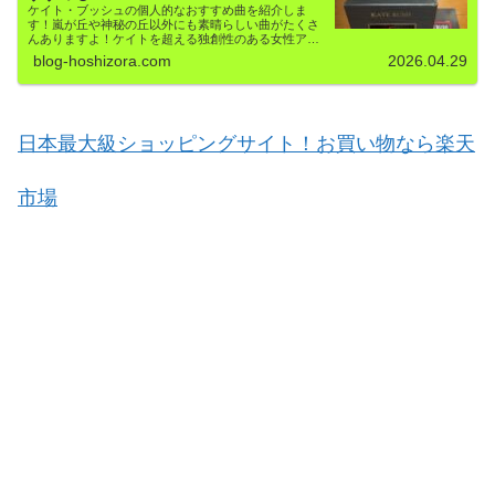
ケイト・ブッシュの個人的なおすすめ曲を紹介しま
す！嵐が丘や神秘の丘以外にも素晴らしい曲がたくさ
んありますよ！ケイトを超える独創性のある女性アー
ティストは今後も出てこないでしょう！イギリス本国
blog-hoshizora.com
2026.04.29
ではレジェンドである彼女のおすすめ曲を紹介してい
ます！
日本最大級ショッピングサイト！お買い物なら楽天
市場