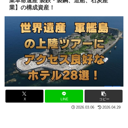
業革命遺産 製鉄・製鋼、造船、石炭産
業】の構成資産！
X
LINE
コピー
2026.03.06
2026.04.29