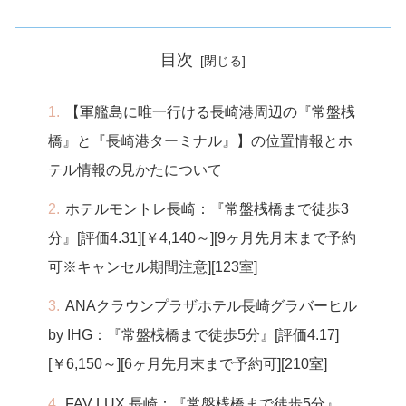
目次
【軍艦島に唯一行ける長崎港周辺の『常盤桟
橋』と『長崎港ターミナル』】の位置情報とホ
テル情報の見かたについて
ホテルモントレ長崎：『常盤桟橋まで徒歩3
分』[評価4.31][￥4,140～][9ヶ月先月末まで予約
可※キャンセル期間注意][123室]
ANAクラウンプラザホテル長崎グラバーヒル
by IHG：『常盤桟橋まで徒歩5分』[評価4.17]
[￥6,150～][6ヶ月先月末まで予約可][210室]
FAV LUX 長崎：『常盤桟橋まで徒歩5分』