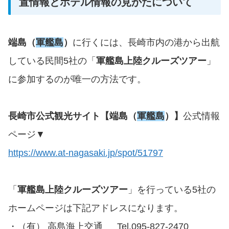
置情報とホテル情報の見かたについて
端島（
軍艦島
）
に行くには、長崎市内の港から出航
している民間5社の「
軍艦島上陸クルーズツアー
」
に参加するのが唯一の方法です。
長崎市公式観光サイト【端島（
軍艦島
）】
公式情報
ページ▼
https://www.at-nagasaki.jp/spot/51797
「
軍艦島上陸クルーズツアー
」を行っている5社の
ホームページは下記アドレスになります。
・（有） ⾼島海上交通 Tel.095-827-2470