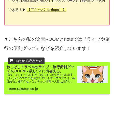
・空き月極駐車場や個人住宅空きスペースが15分単位で予約
できる！▶
【アキッパ（akippa）】
▼こちらの私の楽天ROOMとnoteでは『ライブや旅
行の便利グッズ』などを紹介しています！
ねこぼしトラベル@ライブ・旅行便利グッ
ズ のROOM - 欲しい! に出会える。
【ねこぼしトラベル】と【ねこぼし旅先ホテル情報】
という2つのブログを運営しています！ブログでは、各
目的地に好アクセスなホテルの情報を大量に紹介して
います。この楽天ROOMでは、ホテル旅行に役立つ便
room.rakuten.co.jp
利グッズなどを紹介しています。 ブログに興味...