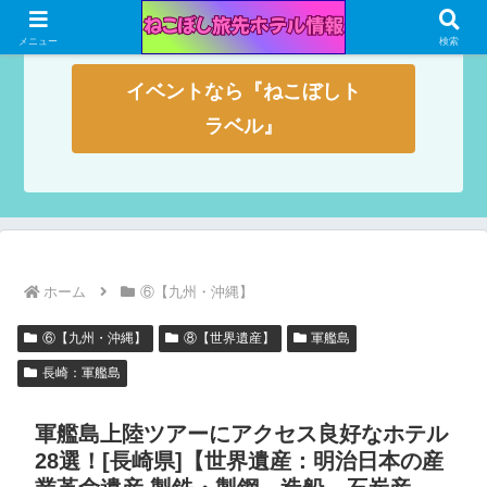
メニュー
検索
イベントなら『ねこぼしト
ラベル』
ホーム
⑥【九州・沖縄】
⑥【九州・沖縄】
⑧【世界遺産】
軍艦島
長崎：軍艦島
軍艦島上陸ツアーにアクセス良好なホテル
28選！[長崎県]【世界遺産：明治日本の産