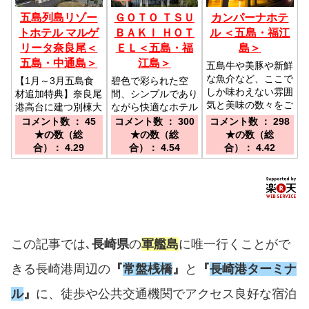
五島列島リゾー
ＧＯＴＯ ＴＳＵ
カンパーナホテ
トホテル マルゲ
ＢＡＫＩ ＨＯＴ
ル ＜五島・福江
リータ奈良尾＜
ＥＬ＜五島・福
島＞
五島・中通島＞
江島＞
五島牛や美豚や新鮮
な魚介など、ここで
【1月～3月五島食
碧色で彩られた空
しか味わえない雰囲
材追加特典】奈良尾
間、シンプルであり
気と美味の数々をご
港高台に建つ別棟大
ながら快適なホテル
堪能ください♪／五
浴場など五島の眺望
ステイと、五島灘の
コメント数 ： 45
コメント数 ： 300
コメント数 ： 298
島の玄関口＝福江港
と食が迎えるリゾー
旬の味をお楽しみい
★の数（総
★の数（総
★の数（総
ターミナルより徒歩
トホテル／奈良尾港
ただけます。／福江
合）： 4.29
合）： 4.54
合）： 4.42
７分／福江空港より
高台に建つ五島灘の
空港よりお車にて約
車で15分 福岡空
眺望と食を堪能でき
１５分／福江港フェ
港⇒福江空港（ＡＮ
るリゾートホテル
リーターミナルより
Ａ３５分）
（送迎あり）長崎
徒歩にて約５分
港・福江港発ジェッ
トフォイル、フェリ
ー直通
この記事では､
長崎県
の
軍艦島
に唯一行くことがで
きる長崎港周辺の
『
常盤桟橋
』
と
『
長崎港ターミナ
ル
』
に、徒歩や公共交通機関でアクセス良好な宿泊