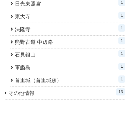
1
日光東照宮
1
東大寺
1
法隆寺
1
熊野古道 中辺路
1
石見銀山
1
軍艦島
1
首里城（首里城跡）
13
その他情報