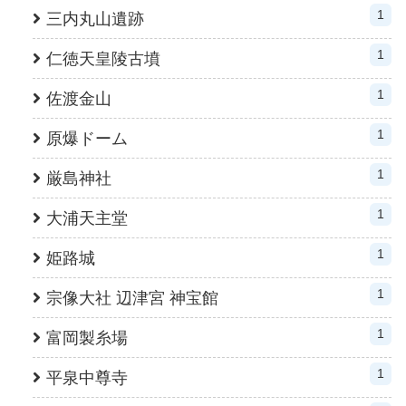
1
三内丸山遺跡
1
仁徳天皇陵古墳
1
佐渡金山
1
原爆ドーム
1
厳島神社
1
大浦天主堂
1
姫路城
1
宗像大社 辺津宮 神宝館
1
富岡製糸場
1
平泉中尊寺