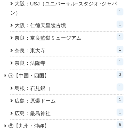
大阪：USJ（ユニバーサル･スタジオ･ジャパ
1
ン）
1
大阪：仁徳天皇陵古墳
1
奈良：奈良監獄ミュージアム
1
奈良：東大寺
1
奈良：法隆寺
3
⑤【中国・四国】
1
島根：石見銀山
1
広島：原爆ドーム
1
広島：厳島神社
5
⑥【九州・沖縄】