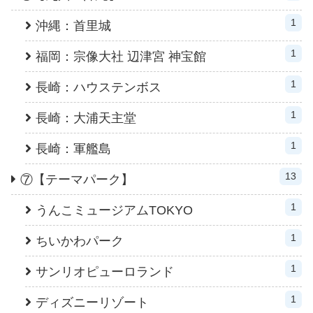
1
沖縄：首里城
1
福岡：宗像大社 辺津宮 神宝館
1
長崎：ハウステンボス
1
長崎：大浦天主堂
1
長崎：軍艦島
13
⑦【テーマパーク】
1
うんこミュージアムTOKYO
1
ちいかわパーク
1
サンリオピューロランド
1
ディズニーリゾート