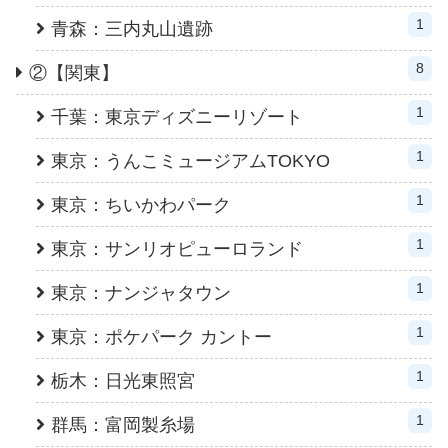
1
青森：三内丸山遺跡
8
②【関東】
1
千葉：東京ディズニーリゾート
1
東京：うんこミュージアムTOKYO
1
東京：ちいかわパーク
1
東京：サンリオピューロランド
1
東京：ナンジャタウン
1
東京：ポケパーク カントー
1
栃木：日光東照宮
1
群馬：富岡製糸場